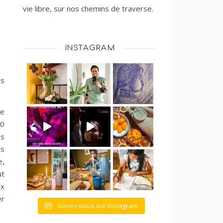
vie libre, sur nos chemins de traverse.
INSTAGRAM
os
de
20
ns
us
e,
ut
ux
er
Suivez-nous sur Instagram